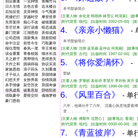
别后重逢
一见钟情
青梅竹马
日久生情
古色古香
近水楼台
本书暂缺简介
后知后觉
灵异神怪
斗气冤家
[主要人物: 余化龙 韩雨婷 林雪云 柯清泉] [故事
死缠烂打
穿越时空
摩登世界
[时代背景: 现代] [出版时间: 2002-05-00] [发布时
失而复得
痴心不改
破镜重圆
苦尽甘来
误打误撞
暗恋成真
4. 《亲亲小懒猫》
-
豪门世家
江湖恩怨
弄假成真
公司恋情
清新隽永
阴差阳错
本书暂缺简介
命中注定
前世今生
巧取豪夺
报仇雪恨
春风一度
帝王将相
[主要人物: 沈彻 蓝芙菱 蓝仲达 何美丽] [故事地
误会重重
青春校园
细水长流
[时代背景: 古代] [出版时间: 1997-02-00] [发布
天之娇子
黑帮情仇
患得患失
5. 《将你爱满怀》
-
天作之和
因祸得福
协议买卖
家族恩怨
浪子回头
久别重逢
暂缺
才子佳人
虐恋情深
异国情缘
幻想天开
女扮男装
你情我愿
[主要人物: 罗寒皓 袁佑诗 李望月 李吟秋 寅月 
杀手情缘
架空历史
异国奇缘
[时代背景: 古代] [出版时间: 1996-08-00] [发布
假凤虚凰
破案悬疑
阴错阳差
6. 《风里百合》
- 单
强取豪夺
爱恨交织
魂驰梦移
豪门恩怨
六年，他俩分开了六年。 沈蕙心执意地爱着傅
变．．．．．？
[主要人物: 傅斯年 沈慧心 ] [故事地点: 香港]
[时代背景: 现代] [出版时间: 0000-00-00] [发布
7. 《青蓝彼岸》
- 单