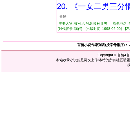
20. 《一女二男三分
暂缺
[主要人物: 牧可风 殷深深 柯亚男] [故事地点: 
[时代背景: 现代] [出版时间: 1998-02-00] [发布
言情小说作家列表(按字母排序)：
Copyright ©
言情4
本站收录小说的是网友上传!本站的所有社区话
执