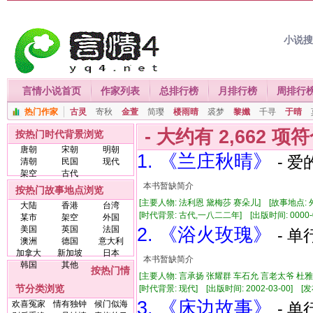
小说
言情小说首页
作家列表
总排行榜
月排行榜
周排行
热门作家
古灵
寄秋
金萱
简璎
楼雨晴
裘梦
黎孅
千寻
于晴
- 大约有
2,662
项符
按热门时代背景浏览
唐朝
宋朝
明朝
1. 《兰庄秋晴》
- 爱
清朝
民国
现代
架空
古代
本书暂缺简介
按热门故事地点浏览
[主要人物: 法利恩 黛梅莎 赛朵儿] [故事地点: 
大陆
香港
台湾
[时代背景: 古代,一八二二年] [出版时间: 0000-00-
某市
架空
外国
美国
英国
法国
2. 《浴火玫瑰》
- 单
澳洲
德国
意大利
加拿大
新加坡
日本
本书暂缺简介
韩国
其他
按热门情
[主要人物: 言承扬 张耀群 车石允 言老太爷 杜雅
节分类浏览
[时代背景: 现代] [出版时间: 2002-03-00] [发布
3. 《床边故事》
欢喜冤家
情有独钟
候门似海
- 单