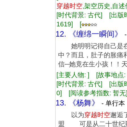
穿越
时空
,架空历史,自
[时代背景: 古代] [出版时间:
1619] [
12. 《缠绵一瞬间》
她明明记得自己是在
中？而且，肚子的胀痛
信─她竟在生小孩！！
[主要人物: ] [故事地点
[时代背景: 古代] [出版时间:
0] [阅读参考指数: 暂无
13. 《杨舞》
- 单行本 
以为
穿越
时空
邂逅
盟 可是从二十世纪