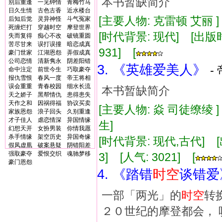
本书暂缺简介
别后重逢
一见钟情
青梅竹马
日久生情
古色古香
近水楼台
[主要人物: 克雷顿 艾丽 
后知后觉
灵异神怪
斗气冤家
死缠烂打
穿越时空
摩登世界
[时代背景: 现代] [出版时间:
失而复得
痴心不改
破镜重圆
苦尽甘来
误打误撞
暗恋成真
931] [
豪门世家
江湖恩怨
弄假成真
公司恋情
清新隽永
阴差阳错
3. 《英雄爱美人》
-
命中注定
前世今生
巧取豪夺
报仇雪恨
春风一度
帝王将相
误会重重
青春校园
细水长流
本书暂缺简介
天之娇子
黑帮情仇
患得患失
天作之和
因祸得福
协议买卖
[主要人物: 焱 司徒缭绫 
家族恩怨
浪子回头
久别重逢
才子佳人
虐恋情深
异国情缘
生]
幻想天开
女扮男装
你情我愿
杀手情缘
架空历史
异国奇缘
[时代背景: 现代,古代] [出版
假凤虚凰
破案悬疑
阴错阳差
强取豪夺
爱恨交织
魂驰梦移
3] [人气: 3021] [
豪门恩怨
4. 《踏错
时空
谈错爱
一部「两光」的
时空
转
２０世纪的摩登都会， 