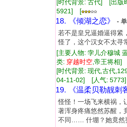
[时代背景: 古代] [出版时间:
5921] [
18. 《倾湖之恋》
- 
若不是皇兄逼婚逼得紧，
怪了，这个汉女不太寻
[主要人物: 孛儿介穆城 
类:
穿越
时空
,帝王将相
[时代背景: 现代,古代,129
04-11-02] [人气: 5773
19. 《温柔贝勒靓刺
怪怪！一场飞来横祸，
著浑身疼痛悠然苏醒，
不同…… 什堋？她竟