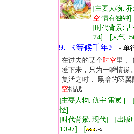
[主要人物: 
空
,情有独钟
[时代背景: 古代
24] [人气: 5
9. 《等候千年》
- 单
在过去的某个
时空
里，
睡下来，只为一瞬情缘。
复活之时， 黑暗的羽翼
空
挑战!
[主要人物: 仇宇 雷岚 ]
怪]
[时代背景: 现代] [出版时间:
1097] [