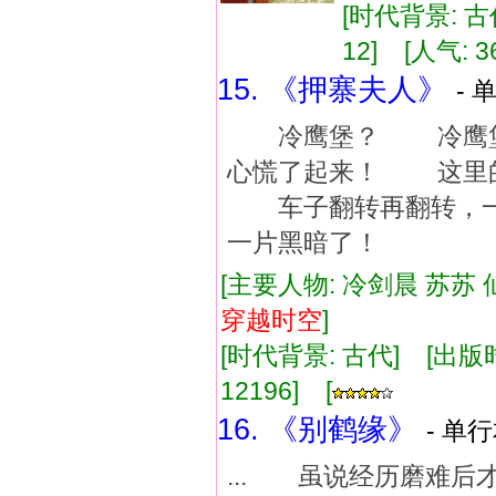
[时代背景: 古代
12] [人气: 3
15. 《押寨夫人》
- 
冷鹰堡？ 冷鹰堡是
心慌了起来！ 这里的
车子翻转再翻转，一
一片黑暗了！
[主要人物: 冷剑晨 苏苏 
穿越
时空
]
[时代背景: 古代] [出版时间:
12196] [
16. 《别鹤缘》
- 单行
... 虽说经历磨难