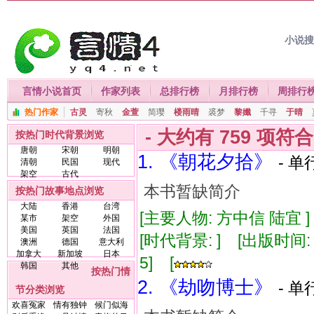
小说
言情小说首页
作家列表
总排行榜
月排行榜
周排行
热门作家
古灵
寄秋
金萱
简璎
楼雨晴
裘梦
黎孅
千寻
于晴
- 大约有
759
项符
按热门时代背景浏览
唐朝
宋朝
明朝
1. 《朝花夕拾》
- 单
清朝
民国
现代
架空
古代
本书暂缺简介
按热门故事地点浏览
大陆
香港
台湾
[主要人物: 方中信 陆宜 
某市
架空
外国
美国
英国
法国
[时代背景: ] [出版时间: 1
澳洲
德国
意大利
加拿大
新加坡
日本
5] [
韩国
其他
按热门情
2. 《劫吻博士》
- 单
节分类浏览
欢喜冤家
情有独钟
候门似海