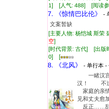
1] [人气: 488] [阅读
7. 《惊情巴比伦》
-
文案暂缺
[主要人物: 杨恺城 斯荣 碧
空
]
[时代背景: 古代] [出版时间:
0] [
8. 《北风》
- 单行本 -
一睹汉宫
汉！ 不过
家庭的亲
见和丈夫愈
反正……乱