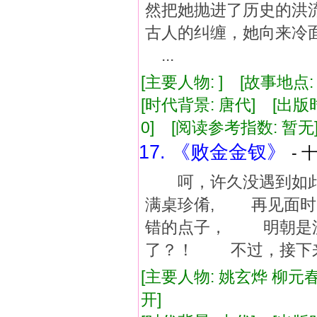
然把她抛进了历史的
古人的纠缠，她向来冷
...
[主要人物: ] [故事地点:
[时代背景: 唐代] [出版时间:
0] [阅读参考指数: 暂无
17. 《败金金钗》
- 
呵，许久没遇到如此
满桌珍倄, 再见面
错的点子， 明朝是
了？！ 不过，接下
[主要人物: 姚玄烨 柳元春
开]