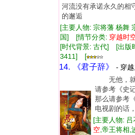
河流没有承诺永久的相
的邂逅
[主要人物: 宗将藩 杨舞 
国] [情节分类:
穿越
时
[时代背景: 古代] [出版时间:
3411] [
14. 《君子辞》
- 穿
无他，就
请参考《史
那么请参考
电视剧的话
[主要人物: 吕
空
,帝王将相