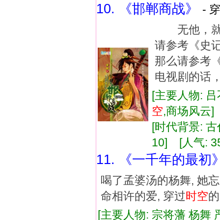
10. 《邯郸商战》
- 
无他，就
请参考《史
那么请参考
电视剧的话
[主要人物: 吕
空
,商场风云
[时代背景: 古代
10] [人气: 3
11. 《一千年的最初
喝了孟婆汤的杨舞, 她
命相许的爱, 穿过
时空
的
[主要人物: 宗将藩 杨舞 