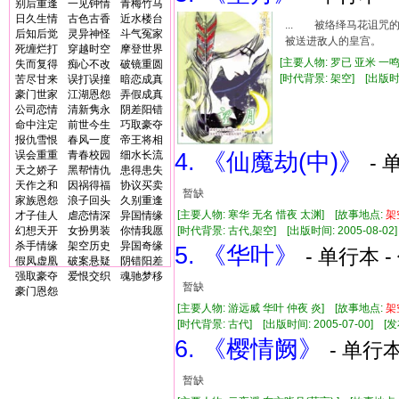
别后重逢
一见钟情
青梅竹马
日久生情
古色古香
近水楼台
... 被络绎马花诅
后知后觉
灵异神怪
斗气冤家
被送进敌人的皇宫。 
死缠烂打
穿越时空
摩登世界
[主要人物: 罗已 亚米 一
失而复得
痴心不改
破镜重圆
[时代背景: 架空] [出版时间: 
苦尽甘来
误打误撞
暗恋成真
豪门世家
江湖恩怨
弄假成真
公司恋情
清新隽永
阴差阳错
命中注定
前世今生
巧取豪夺
报仇雪恨
春风一度
帝王将相
误会重重
青春校园
细水长流
4. 《仙魔劫(中)》
- 
天之娇子
黑帮情仇
患得患失
天作之和
因祸得福
协议买卖
暂缺
家族恩怨
浪子回头
久别重逢
[主要人物: 寒华 无名 惜夜 太渊] [故事地点:
架
才子佳人
虐恋情深
异国情缘
幻想天开
女扮男装
你情我愿
[时代背景: 古代,架空] [出版时间: 2005-08-02] 
杀手情缘
架空历史
异国奇缘
5. 《华叶》
- 单行本 -
假凤虚凰
破案悬疑
阴错阳差
强取豪夺
爱恨交织
魂驰梦移
暂缺
豪门恩怨
[主要人物: 游远威 华叶 仲夜 炎] [故事地点:
架
[时代背景: 古代] [出版时间: 2005-07-00] [发布
6. 《樱情阙》
- 单行本
暂缺