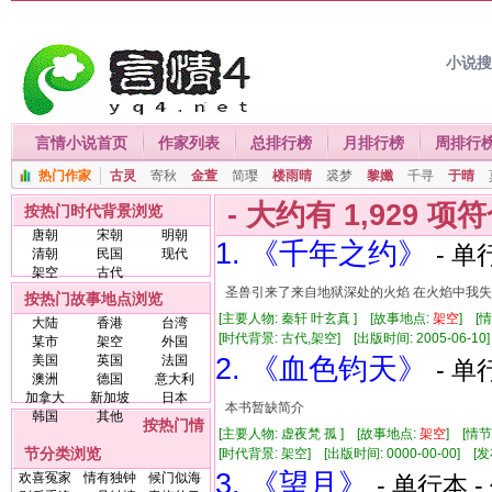
小说
言情小说首页
作家列表
总排行榜
月排行榜
周排行
热门作家
古灵
寄秋
金萱
简璎
楼雨晴
裘梦
黎孅
千寻
于晴
- 大约有
1,929
项符
按热门时代背景浏览
唐朝
宋朝
明朝
1. 《千年之约》
- 单
清朝
民国
现代
架空
古代
圣兽引来了来自地狱深处的火焰 在火焰中我失
按热门故事地点浏览
[主要人物: 秦轩 叶玄真 ] [故事地点:
架空
] [
大陆
香港
台湾
[时代背景: 古代,架空] [出版时间: 2005-06-10] 
某市
架空
外国
美国
英国
法国
2. 《血色钧天》
- 单
澳洲
德国
意大利
加拿大
新加坡
日本
本书暂缺简介
韩国
其他
按热门情
[主要人物: 虚夜梵 孤 ] [故事地点:
架空
] [情
节分类浏览
[时代背景: 架空] [出版时间: 0000-00-00] [发布
3. 《望月》
欢喜冤家
情有独钟
候门似海
- 单行本 -